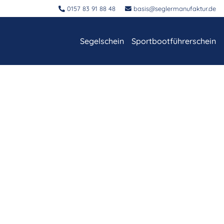
0157 83 91 88 48
basis@seglermanufaktur.de
Navigation überspringen
Segelschein
Sportbootführerschein